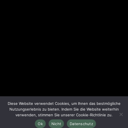
Biergarten
Terrassen
Umgebung
Kontakt
Rechtliche Hinweise
Datenschutz
Impressum
Soziale Medien
Diese Website verwendet Cookies, um Ihnen das bestmögliche
Nutzungserlebnis zu bieten. Indem Sie die Website weiterhin
verwenden, stimmen Sie unserer Cookie-Richtlinie zu.
Bischofshol 2025 © Alle Rechte vorbehalten
Ok
Nicht
Datenschutz