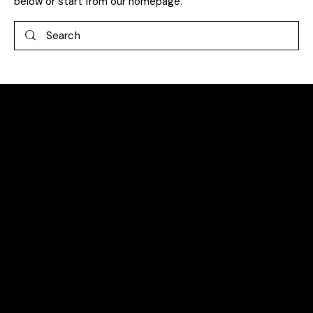
below or start from
our homepage
.
Kontakt
Bemeroderstraße 2
30559 Hannover
bischofshol@t-online.de
+49 511-95390-0
Links
Home
Zimmer
Restaurant